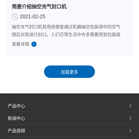
简要介绍抽空充气封口机
2021-02-25
抽空充气封口机其用途便是通过机器抽空包装袋中的空气
随后对其进行封口，人们日常生活中许多需要用到包装袋
的密闭性食品、商品都是用靠谱的抽空充气封口机进行封
查看详情
装，以此来保障食品的安全性、保障人们的生命健康。市
面上有多个生产抽空充气封口机的品牌，其品...
产品中心
新闻中心
产品视频