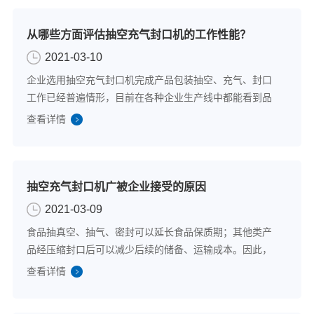
从哪些方面评估抽空充气封口机的工作性能？
2021-03-10
企业选用抽空充气封口机完成产品包装抽空、充气、封口
工作已经普遍情形，目前在各种企业生产线中都能看到品
牌的抽空充气封口机的身影。不同质量水平的抽空充气封
查看详情
口机的工作性能各有不同，那么企业在选购抽空充气封口
机时，应该从哪些方面评估抽空充气封口机的...
抽空充气封口机广被企业接受的原因
2021-03-09
食品抽真空、抽气、密封可以延长食品保质期；其他类产
品经压缩封口后可以减少后续的储备、运输成本。因此，
现代企业进行产品生产时，生产车间都会添置包装封口设
查看详情
备。目前，质量可靠的抽空充气封口机已经被企业广为接
受，主要原因阐述如下:1.功能齐全目前，...