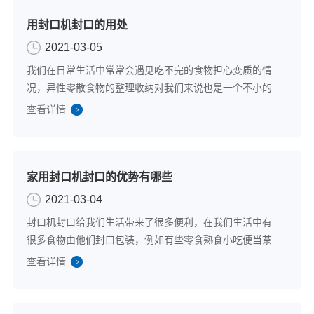
用封口机封口的用处
2021-03-05
我们在日常生活中常常会遇见吃不完的食物担心变质的情
况，异性零散食物的整理收纳对我们来说也是一个不小的
难题，今天小编向大家推荐一下的是用封口机封口，我们
查看详情
看一下用放心的封口机封口‍到底能给我们生活带来哪些改
变。一.保存食物我们平时有食物放进冰箱...
家用封口机封口的优势有哪些
2021-03-04
封口机封口‍给我们生活带来了很多便利，在我们生活中有
很多食物由他们封口包装，例如有些零食熟食小吃便当茶
米油盐等等。靠谱的封口机封口对消费者来说是大家的生
查看详情
活必不可少的一项应用技术，它可以用在很多场景，下面
我就带大家去看一下他的优势。一、好品质...