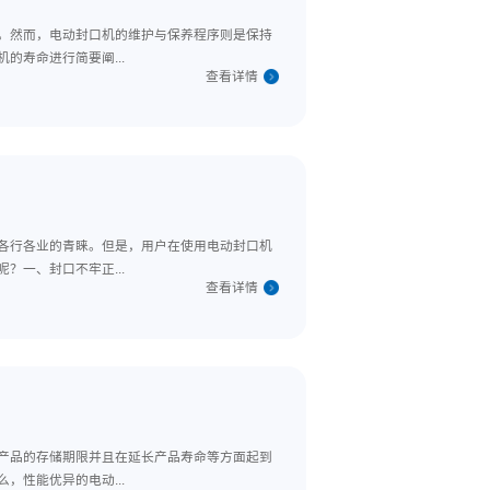
量运作的较佳封口设备之一。然而，电动封口机的维护与保养程序则是
以下就怎样延长电动封口机的寿命进行简要阐...
查看详
量的生产线上以至于深得到各行各业的青睐。但是，用户在使用电动封
机常见故障分主要有哪些呢？一、封口不牢正...
查看详