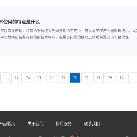
料焊接机使用的要点是什么
料焊接机建立在自动化系统更完善的基础上，其实其的使用难度已经越来
必要的操作要点还是应该有所了解，尤其了解具体的流程等都可以确保误
料焊接机技术使用的特点是什么
过更好的深入研究超声波原理，将其的系统植入到焊接剂的工艺中，研发
在具体的运用中也发挥出特殊有价值的技术特点，在更多问题的解决上体