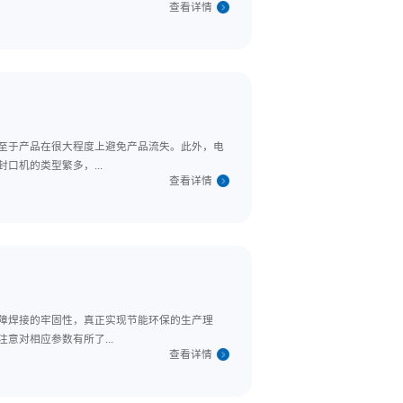
。因此，电动封口机在确保产品的存储期限并且在延长产品寿命等方面
避免对设备造成损坏。那么，性能优异的电动...
查看详
够很好地保持产品质量，以至于产品在很大程度上避免产品流失。此外
作业。但是市面上的电动封口机的类型繁多，...
查看详