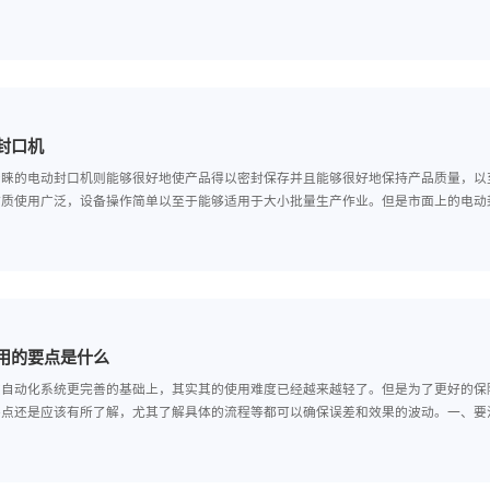
动封口机使用注意事项
家应该有所了解，好用的电动封口机能够有效地保证产品免受污染的侵袭
重要的作用。但是，电动封口机在运作过程中则需要遵守一定的规则以此
样挑选电动封口机
如今，受人们青睐的电动封口机则能够很好地使产品得以密封保存并且能
口机的封口材质使用广泛，设备操作简单以至于能够适用于大小批量生产