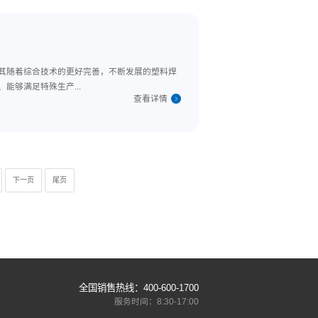
越轻了。但是为了更好的保障焊接的牢固性，真正实现节能环保的生产
差和效果的波动。一、要注意对相应参数有所了...
查看详
易于使用的塑料焊接机。尤其随着综合技术的更好完善，不断发展的塑
现特殊的不可替代性。一、能够满足特殊生产...
查看详