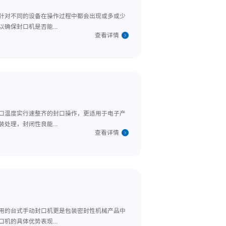
使用在市场各大行业当中，针对不同的设备在操作过程中都会出现或多
常需要进行设备的检修，以确保封口机是否能...
查看详
关起动，能更智能的控制封口温度实行速整齐的封口操作，更适用于电
现不同的角度不同厚度包装处理，封闭性良能...
查看详