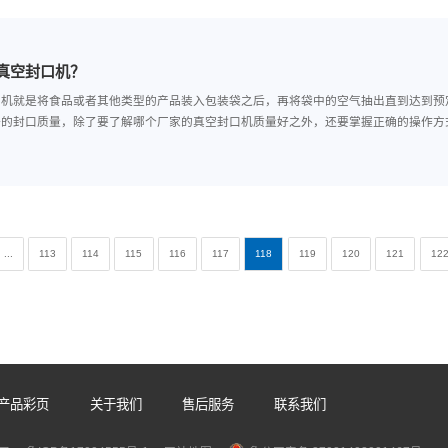
用真空封口机需要注意安全！
业在使用真空封口机的时候一定要给员工进行安全知识的培训，因为如果
外事故。所以为了自身的安全和设备以及生产的安全，大家在使用专业的
何正确操作真空封口机？
名思义真空封口机就是将食品或者其他类型的产品装入包装袋之后，再将
要想获得良好的封口质量，除了要了解哪个厂家的真空封口机质量好之外