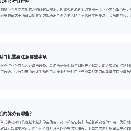
式手动封口机如何进行检修
式手动封口机能满足不同厚度及形状的物品封口需求，因此被越来越多的
题，要想优质耐用的台式手动封口机更多的帮助用户创造更大的价值也经
购台式手动封口机需要注意哪些事项
式手动封口机是很多行业封口包装必备的设备，采用的是微电脑控制软开
各种真产品封口包装，优质耐用的台式手动封口机能地包装封口上还能实