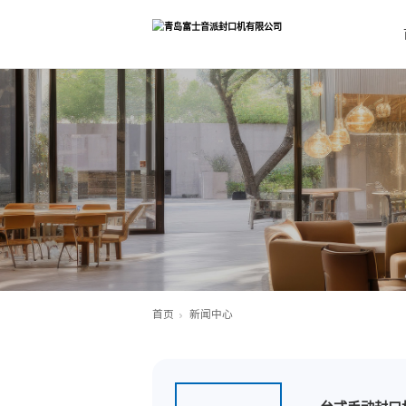
首页
新闻中心