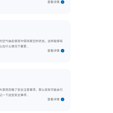
起着关键性的作用，优质耐用的台式手动封口机更是包装密封性机械产
面为大家介绍台式手动封口机的具体优势表现...
查看详
真空封口机就能够将包装袋的空气抽走使其中保持真空的状态，这样能
换才能继续正常使用，那么在什么情况下要更...
查看详