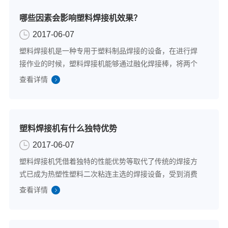
哪些因素会影响塑料焊接机效果？
2017-06-07
塑料焊接机是一种专用于塑料制品焊接的设备，在进行焊
接作业的时候，塑料焊接机能够通过融化焊接棒，将两个
独立的塑料零件连接到一起而完成焊接。可见使用塑料焊
查看详情
接机不仅速度快而且安全环保。那么影响塑料焊接机焊接
效果的因素有哪些呢？1、控制好焊接温度我...
塑料焊接机有什么独特优势
2017-06-07
塑料焊接机凭借着独特的性能优势等取代了传统的焊接方
式已成为热塑性塑料二次粘连主选的焊接设备，受到消费
者的欢迎并被广泛应用于包装、汽配等行业，既保证优质
查看详情
的焊接效果还大大提高了行业的生产效率。下面笔者就着
重从塑料焊接机具有的独特性能优势进行如下...