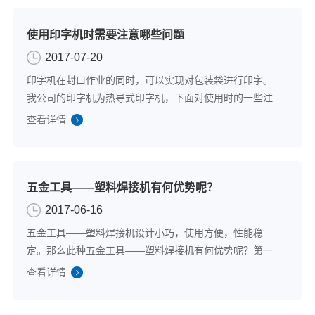
使用印字机时需要注意哪些问题
2017-07-20
印字机在封口作业的同时，可以实现对包装袋进行印字。
我公司的印字机为热导式印字机，下面对使用时的一些注
意事项进行简单的说明，希望可以对您有一些帮助。1、检
查看详情
查设备在开机之前要先检查印字机设备的相关部件，开机
之前要先检查电源是否处于正常开启状态，...
五金工具——塑料焊接机有何优势呢？
2017-06-16
五金工具——塑料焊接机设计小巧，使用方便，性能稳
定。那么此种五金工具——塑料焊接机有何优势呢？第一
恒温性强此种质量好的塑料焊接机拥有电子恒温控制器，
查看详情
可以使设备在工作的过程当中保证温度的恒定，高效恒温
还可提高设备的节能性，提升焊接产品的品质，...