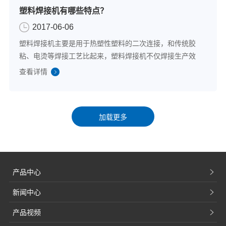
塑料焊接机有哪些特点？
2017-06-06
塑料焊接机主要是用于热塑性塑料的二次连接，和传统胶
粘、电烫等焊接工艺比起来，塑料焊接机不仅焊接生产效
率更好而且质量更好，此外还具有高度的环保性，所以广
查看详情
泛用于下水道等管材的连接、建筑材料的连接等工业生产
中。接下来就为大家详细解析一下塑料焊接机...
产品中心
新闻中心
产品视频