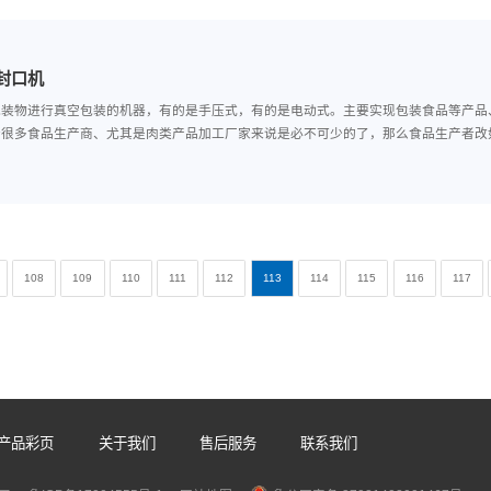
踏式封口机出现封口不牢怎么办？
在正常工作的脚踏式封口机出现了故障就会对生产造成影响，厂家的售后
。所以企业的操作人员应该掌握一些脚踏式封口机故障的解决方法，当出
样选择真空封口机
空封口机是对包装物进行真空包装的机器，有的是手压式，有的是电动式
空包装对现今很多食品生产商、尤其是肉类产品加工厂家来说是必不可少