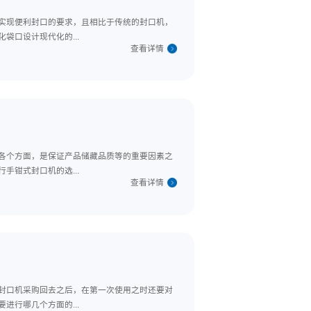
多样化的封口需求，更好的实现便利封口的要求，且相比于传统的封口
全面介绍。一、满足多样化袋口设计现代化的...
查看详
到后续的产品运输、销售等各个方面，是保证产品储藏品质等的重要因
，帮助需求客户更好的进行手钳式封口机的选...
查看详