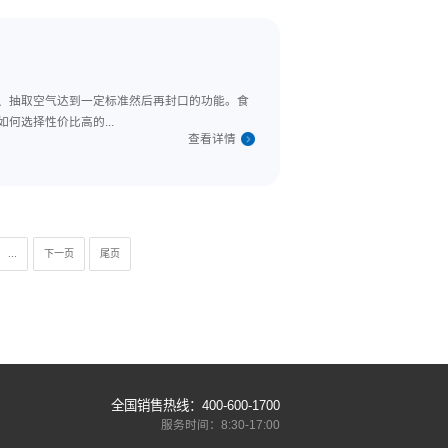
虽然能够提供技术支持，但是需要一定的等待时间，对企业的生产效率
现问题时就可以对应解决。现在就为大家介绍...
查看详
。主要实现包装食品等产品、抽取空气达到一定标准然后再封口的功能
的了，那么食品生产者改如何选择性价比高的...
查看详