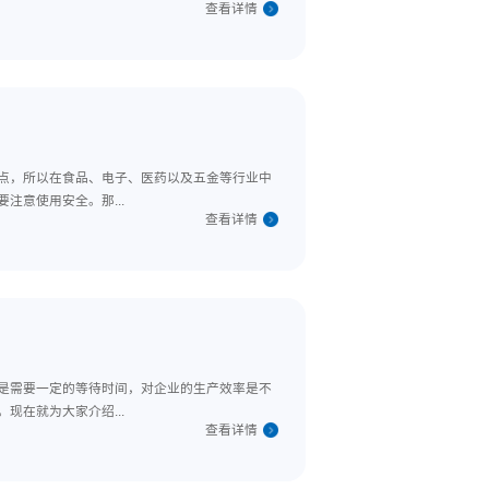
，但是，质量一流的脚踏式封口机采购回去之后，在第一次使用之时还
大家了解脚踏式封口机需要进行哪几个方面的...
查看详
具有封口长、操作简单的特点，所以在食品、电子、医药以及五金等行
会产生一定的高温，所以要注意使用安全。那...
查看详