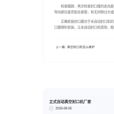
际宽度进行调整，使膜卷处
引导封口膜：从膜卷上
有导向轮或导向槽来辅助膜
固定封口膜：当封口膜
备运行过程中松动。同时，
安装后检查
检查膜的张紧度：安装
紧，则可能导致膜卷转动困
检查膜路：再次检查封
导向部位是否贴合紧密，有
正确安装封口膜对于全
口膜顺利安装，让全自动封