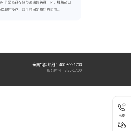
下一篇:
电动封口机的封口原
不同长度脚踏封口机选型
2026-07-17
菜制造等
包装环节是商品存储与运输的关键一环，脚踏封
.
机凭借脚控操作、双手可固定物料的使用...