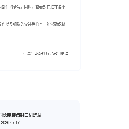
可以通过旋钮进行左右调节，以适应不同宽度的膜卷。
要确保封口膜平整，不出现扭曲、折叠的情况。一般来说，设备会
封口机中，封口膜需要依次穿过几个导向轮，再进入封口部位。
在特定的固定槽中卡紧。固定时要确保封口膜固定牢固，不会在设
松，封口膜在运行过程中容易出现褶皱，影响封口质量；张紧度太
一定的阻力，但又能顺畅转动。
保没有遗漏或错误穿过导向部件的情况。同时，查看封口膜在各个
准备、严格按照安装步骤操作以及细致的安装后检查，能够确保封