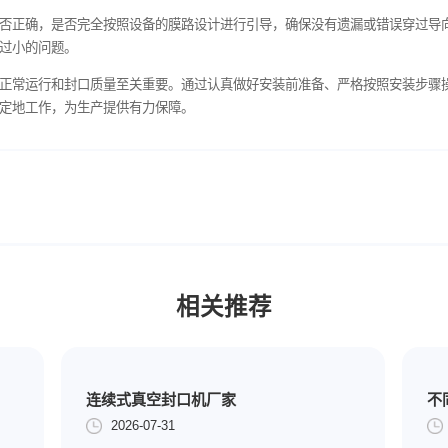
于最佳的安装位置。例如，某些大型工业用封口机，其膜卷安装轴
拉出一段封口膜，沿着设备预设的膜路进行引导。在引导过程中，
的走向，要让封口膜准确地穿过这些导向部件。比如，在小型商用
引导至合适位置后，需要将其固定。常见的固定方式有使用夹子或
要注意不要过度拉伸封口膜，以免影响封口效果。
完成后，手动转动膜卷，检查封口膜的张紧度是否合适。张紧度太
难，甚至拉断封口膜。合适的张紧度应该是膜卷在手动转动时，有
口膜的走向是否正确，是否完全按照设备的膜路设计进行引导，确
无间隙过大或过小的问题。
自动封口机的正常运行和封口质量至关重要。通过认真做好安装前
口机高效、稳定地工作，为生产提供有力保障。‍