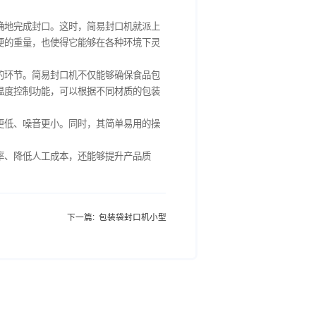
，它不仅能够大幅提升封口效率，减少人工成本，还具备操作简
业和个人的首选。
上万的包裹需要快速、准确地完成封口。这时，简易封口机就派上
同时，其小巧的体积和轻便的重量，也使得它能够在各种环境下灵
中，封口是一个至关重要的环节。简易封口机不仅能够确保食品包
，一些简易封口机还具备温度控制功能，可以根据不同材质的包装
术，使得封口过程中能耗更低、噪音更小。同时，其简单易用的操
使用门槛。
。它不仅能够提高工作效率、降低人工成本，还能够提升产品质