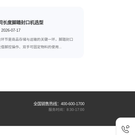
下一篇:
包装袋封口机小
不同长度脚踏封口机选型
2026-07-17
菜制造等
包装环节是商品存储与运输的关键一环，脚踏封
.
机凭借脚控操作、双手可固定物料的使用...