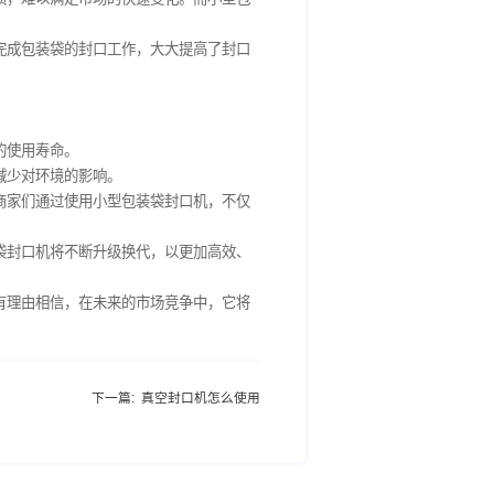
式往往效率低下、操作繁琐，难以满足市场的快速变化。而小型包
行业的一股清流。
口技术，能够在短时间内完成包装袋的封口工作，大大提高了封口
地进行封口操作。
破裂，有效延长了包装袋的使用寿命。
效果的同时，降低能耗，减少对环境的影响。
，都可以看到它的身影。商家们通过使用小型包装袋封口机，不仅
求的不断变化，小型包装袋封口机将不断升级换代，以更加高效、