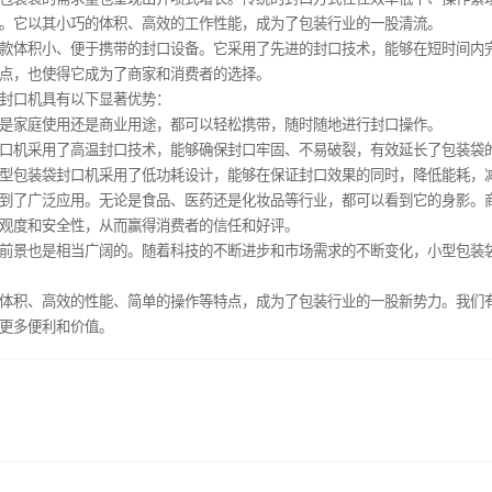
的蓬勃发展，包装袋的需求量也呈现出井喷式增长。传统的封口方
决了这一痛点。它以其小巧的体积、高效的工作性能，成为了包装
思义，就是一款体积小、便于携带的封口设备。它采用了先进的封
易于上手的特点，也使得它成为了商家和消费者的选择。
，小型包装袋封口机具有以下显著优势：
带方便。无论是家庭使用还是商业用途，都可以轻松携带，随时随
小型包装袋封口机采用了高温封口技术，能够确保封口牢固、不易
保的特点。小型包装袋封口机采用了低功耗设计，能够在保证封口
封口机已经得到了广泛应用。无论是食品、医药还是化妆品等行业
提升产品的美观度和安全性，从而赢得消费者的信任和好评。
机的未来发展前景也是相当广阔的。随着科技的不断进步和市场需