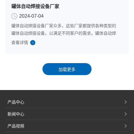
​罐体自动焊接设备厂家
2024-07-04
罐体自动焊接设备厂家众多，这些厂家都提供各种类型的
罐体自动焊接设备，以满足不同客户的需求。罐体自动焊
接设备在自动化程度、焊接质量、适应性和节能环保等方
查看详情
面具有显著优势。这些优势使得罐体自动焊接设备在化
工、石油、制药等行业中得到了广泛应用，为企...
产品中心
新闻中心
产品视频