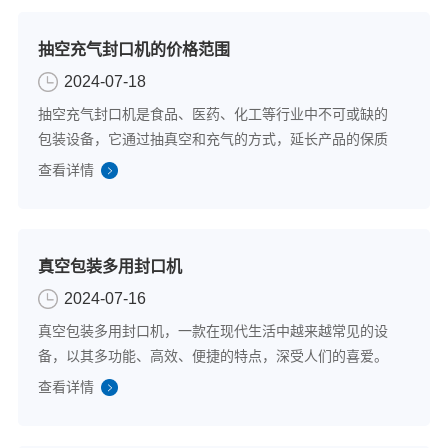
抽空充气封口机的价格范围
2024-07-18
抽空充气封口机是食品、医药、化工等行业中不可或缺的
包装设备，它通过抽真空和充气的方式，延长产品的保质
期并保持其新鲜度。也正是因为功能的实用以及操作的便
查看详情
捷，深受各大行业包装领域的青睐。除功能性能外，颇受
关注的当属抽空充气封口机的价格范围。下面...
真空包装多用封口机
2024-07-16
真空包装多用封口机，一款在现代生活中越来越常见的设
备，以其多功能、高效、便捷的特点，深受人们的喜爱。
无论是在家庭还是在工业领域，它都能发挥出其强大的功
查看详情
能，为我们的生活和工作带来便利。当然，在使用时我们
也需要注意一些事项，以确保设备的正常使用...