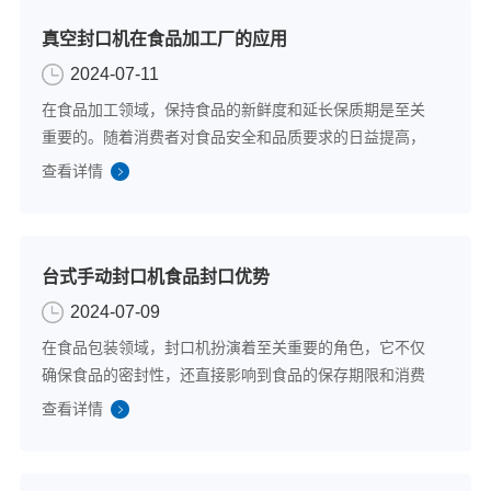
真空封口机在食品加工厂的应用
2024-07-11
在食品加工领域，保持食品的新鲜度和延长保质期是至关
重要的。随着消费者对食品安全和品质要求的日益提高，
食品加工企业不断寻求创新技术来满足这些需求。真空封
查看详情
口机作为一种高效的食品包装解决方案，已经成为现代食
品加工厂不可或缺的设备之一。下面将探讨真...
台式手动封口机食品封口优势
2024-07-09
在食品包装领域，封口机扮演着至关重要的角色，它不仅
确保食品的密封性，还直接影响到食品的保存期限和消费
者的食用安全，以其操作简便、成本低廉、灵活性高等优
查看详情
点，在小型食品加工企业和个体商户中得到了广泛应用。
下面将深入探讨台式手动封口机在食品封口方...