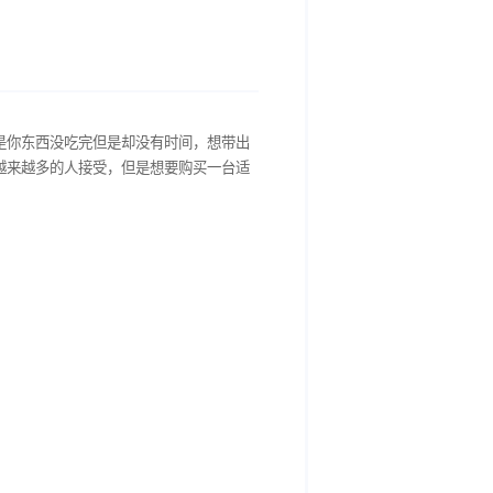
箱里却又怕破坏口感，或是你东西没吃完但是却没有时间，想带出
这一难题
，封口机
开始被越来越多的人接受，但是想要购买一台适