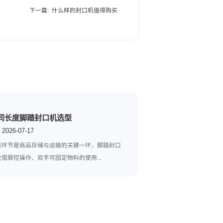
仅是真空袋贮存食物，还可能是真空盒储存食物，如果家用封口
情以及会打扰的邻居造成不好的影响。
，毕竟买回来是为了让生活更加方便的，如果选不好反而会成为累
兵的情况）。
下一篇:
什么样的封口机值得购