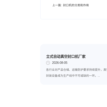
在为家里购买封口机时
机，既能给真空包装袋进行
选择噪音小的
因为是自己在家用，所
以上几点就是我对购买
赘，就会形成throw good mon
上一篇:
封口机的分类和作用