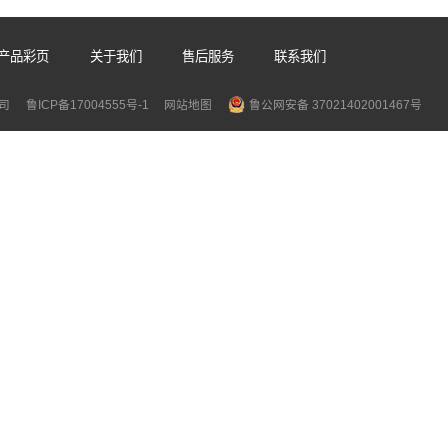
连续式真空封口机厂家
2026-07-31
持续提升，真空
食品加工、医疗器械、电子元器件、预制
。...
行业，真空封装是守护产品品质的关键工..
品视频
产品彩页
关于我们
售后服务
联系