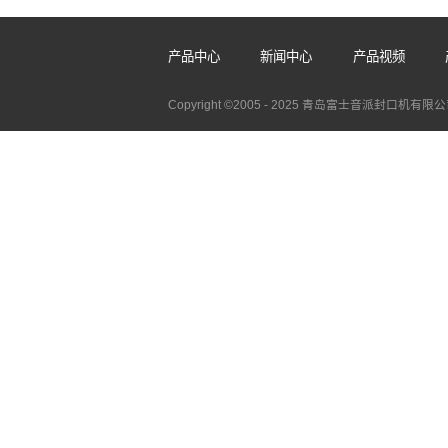
立式自动真空封口机厂家
2026-08-05
各行业对产品仓储、运输防护要求
封装设备成为生产线中不可或缺的一环
产品中心
新闻中心
产