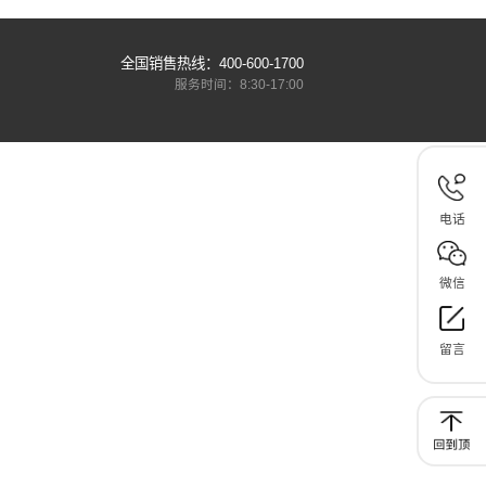
不同长度脚踏封口机选型
2026-07-17
菜制造等
包装环节是商品存储与运输的关键一环，脚踏封
.
机凭借脚控操作、双手可固定物料的使用...
我们
全国销售热线：400-60
服务时间：8:30