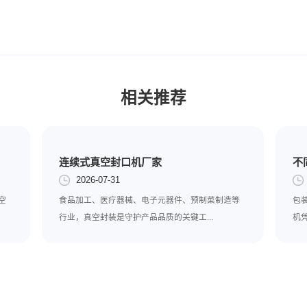
，要选择那些有外接扩展空间口，现在很多储存食物的时候，不仅
封口，也能抽真空盒，使用起来用途会广泛一些。
以购买时试用一下，选择噪音小的封口机，避免使用时影响人的心
封口机时的几点建议，使用时不光看外形如何，还得需要综合考虑
ey after badThrow good money off soldiers（赔了夫人又折
相关推荐