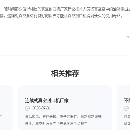
润滑油液，所以，操作真空封口机的技术人员应该密切注意油液的
更换的时候则要注意将残油倾倒出去并将真空泵清洗干净，然后油
的一个重要装置，在保养真空封口机和真空泵的时候就应该将其中
在使用真空封口机的时候让抽气速度下降。
口机需要搁置一段时间那么值得相信的真空封口机厂家建议技术人
的场所进行保存。这样对真空泵进行良好的保养才能让真空封口机
么办？