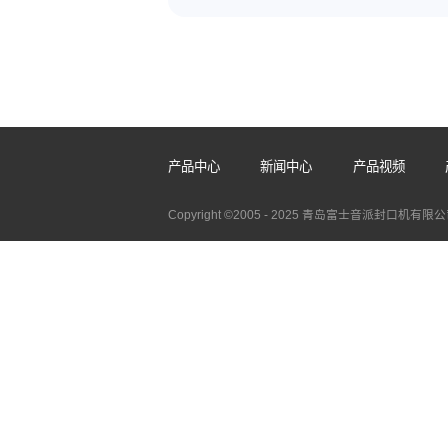
立式自动真空封口机厂家
2026-08-05
各行业对产品仓储、运输防护要求
封装设备成为生产线中不可或缺的一环