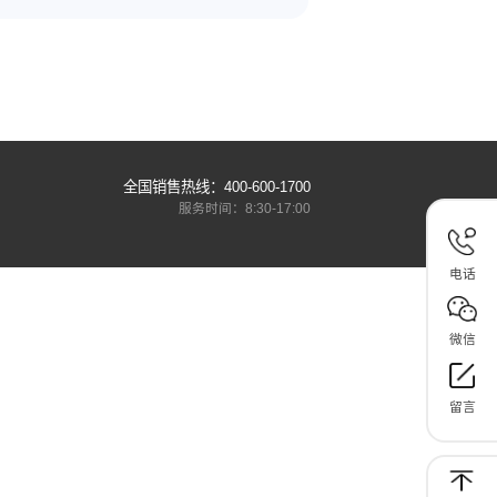
不同长度脚踏封口机选型
2026-07-17
菜制造等
包装环节是商品存储与运输的关键一环，脚踏封
.
机凭借脚控操作、双手可固定物料的使用...