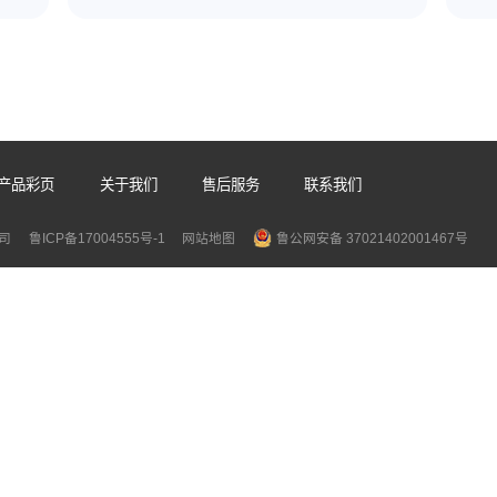
相关推荐
连续式真空封口机厂家
2026-07-31
持续提升，真空
食品加工、医疗器械、电子元器件、预制
。...
行业，真空封装是守护产品品质的关键工..