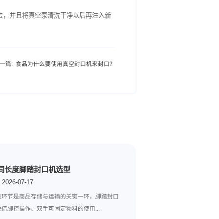
变化，如果油液发生了乳化现象、变得浓稠以及颜色发黑就要及时
液连同油过滤器一起更换。
的吸气过滤网拆卸下来进行认真的清洗，清洗干净并晾干之后再按
员将真空泵中的油液倒出去，并且将真空泵清洗干净以后再注入新
得到长久的使用寿命。
下一篇:
食品为什么要使用真空封口机来封口