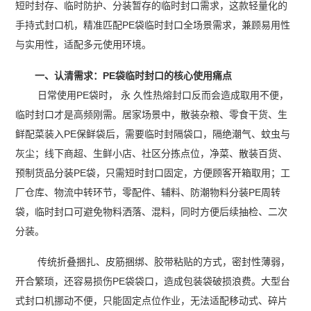
短时封存、临时防护、分装暂存的临时封口需求，这款轻量化的
手持式封口机，精准匹配PE袋临时封口全场景需求，兼顾易用性
与实用性，适配多元使用环境。
一、认清需求：PE袋临时封口的核心使用痛点
日常使用PE袋时， 永 久性热熔封口反而会造成取用不便，
临时封口才是高频刚需。居家场景中，散装杂粮、零食干货、生
鲜配菜装入PE保鲜袋后，需要临时封隔袋口，隔绝潮气、蚊虫与
灰尘；线下商超、生鲜小店、社区分拣点位，净菜、散装百货、
预制货品分装PE袋，只需短时封口固定，方便顾客开箱取用；工
厂仓库、物流中转环节，零配件、辅料、防潮物料分装PE周转
袋，临时封口可避免物料洒落、混料，同时方便后续抽检、二次
分装。
传统折叠捆扎、皮筋捆绑、胶带粘贴的方式，密封性薄弱，
开合繁琐，还容易损伤PE袋袋口，造成包装袋破损浪费。大型台
式封口机挪动不便，只能固定点位作业，无法适配移动式、碎片