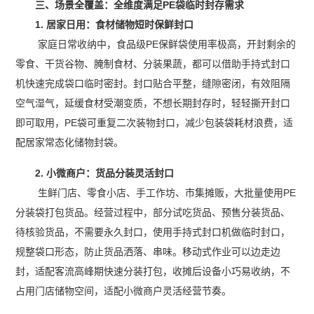
三、场景全覆盖：全维度满足PE袋临时封存需求
1. 居家日用：食材储物短时保鲜封口
家庭日常收纳中，食品级PE保鲜袋使用率极高，开封剩余的
零食、干货谷物、腌制食材、分装果蔬，都可以借助手持式封口
机快速完成袋口临时密封。封口贴合平整，缝隙密闭，有效阻隔
空气湿气，延缓食材受潮变质，不想长期封存时，轻轻撕开封口
即可取用，PE袋可重复二次装物封口，减少包装袋耗材浪费，适
配居家常态化储物封袋。
2. 小微商户：货品分装灵活封口
生鲜门店、零食小店、手工作坊、市集摊贩，大批量使用PE
分装袋打包货品。经营过程中，部分试吃货品、预售分装货品、
待核验货品，不需要永久封口，使用手持式封口机做临时封口，
规整袋口形态，防止货品洒落、串味。移动式作业可以边走边
封，适配客流高峰期快速分装打包，收摊后设备小巧易收纳，不
占用门店储物空间，适配小微商户灵活经营节奏。