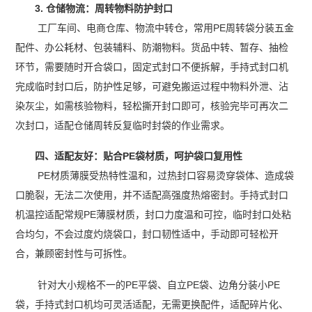
3. 仓储物流：周转物料防护封口
工厂车间、电商仓库、物流中转仓，常用PE周转袋分装五金
配件、办公耗材、包装辅料、防潮物料。货品中转、暂存、抽检
环节，需要随时开合袋口，固定式封口不便拆解，手持式封口机
完成临时封口后，防护性足够，可避免搬运过程中物料外泄、沾
染灰尘，如需核验物料，轻松撕开封口即可，核验完毕可再次二
次封口，适配仓储周转反复临时封袋的作业需求。
四、适配友好：贴合PE袋材质，呵护袋口复用性
PE材质薄膜受热特性温和，过热封口容易烫穿袋体、造成袋
口脆裂，无法二次使用，并不适配高强度热熔密封。手持式封口
机温控适配常规PE薄膜材质，封口力度温和可控，临时封口处粘
合均匀，不会过度灼烧袋口，封口韧性适中，手动即可轻松开
合，兼顾密封性与可拆性。
针对大小规格不一的PE平袋、自立PE袋、边角分装小PE
袋，手持式封口机均可灵活适配，无需更换配件，适配碎片化、