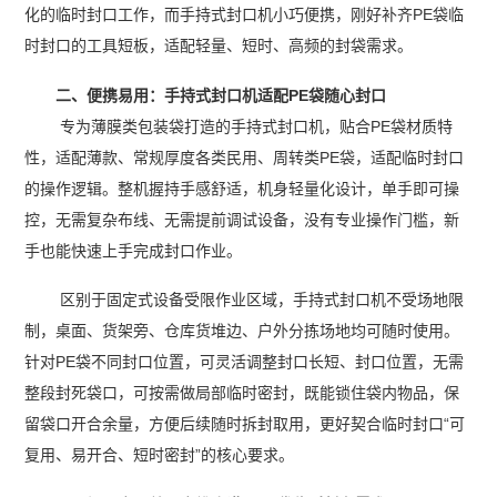
化的临时封口工作，而手持式封口机小巧便携，刚好补齐PE袋临
时封口的工具短板，适配轻量、短时、高频的封袋需求。
二、便携易用：手持式封口机适配PE袋随心封口
专为薄膜类包装袋打造的手持式封口机，贴合PE袋材质特
性，适配薄款、常规厚度各类民用、周转类PE袋，适配临时封口
的操作逻辑。整机握持手感舒适，机身轻量化设计，单手即可操
控，无需复杂布线、无需提前调试设备，没有专业操作门槛，新
手也能快速上手完成封口作业。
区别于固定式设备受限作业区域，手持式封口机不受场地限
制，桌面、货架旁、仓库货堆边、户外分拣场地均可随时使用。
针对PE袋不同封口位置，可灵活调整封口长短、封口位置，无需
整段封死袋口，可按需做局部临时密封，既能锁住袋内物品，保
留袋口开合余量，方便后续随时拆封取用，更好契合临时封口“可
复用、易开合、短时密封”的核心要求。