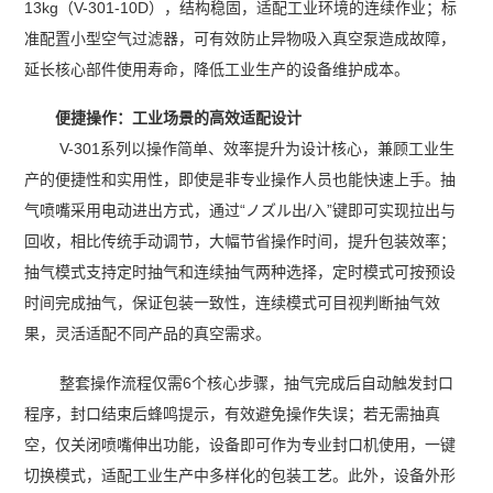
13kg（V-301-10D），结构稳固，适配工业环境的连续作业；标
准配置小型空气过滤器，可有效防止异物吸入真空泵造成故障，
延长核心部件使用寿命，降低工业生产的设备维护成本。
便捷操作：工业场景的高效适配设计
V-301系列以操作简单、效率提升为设计核心，兼顾工业生
产的便捷性和实用性，即使是非专业操作人员也能快速上手。抽
气喷嘴采用电动进出方式，通过“ノズル出/入”键即可实现拉出与
回收，相比传统手动调节，大幅节省操作时间，提升包装效率；
抽气模式支持定时抽气和连续抽气两种选择，定时模式可按预设
时间完成抽气，保证包装一致性，连续模式可目视判断抽气效
果，灵活适配不同产品的真空需求。
整套操作流程仅需6个核心步骤，抽气完成后自动触发封口
程序，封口结束后蜂鸣提示，有效避免操作失误；若无需抽真
空，仅关闭喷嘴伸出功能，设备即可作为专业封口机使用，一键
切换模式，适配工业生产中多样化的包装工艺。此外，设备外形