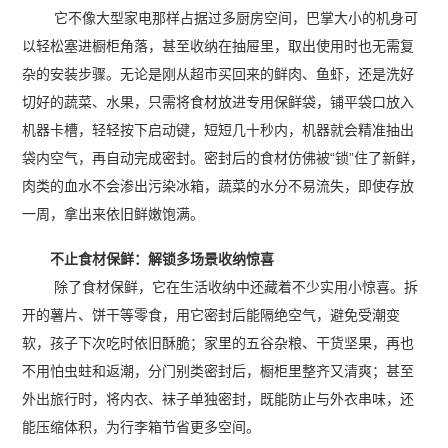
它不像大型家电那样占据过多厨房空间，巴掌大小的机身可
以轻松塞进橱柜角落，甚至收纳在抽屉里，取出使用时也无需复
杂的安装步骤。无论是刚从超市买回来的鲜肉、鱼虾，还是洗好
切好的蔬菜、水果，只需将食材放进专用保鲜袋，铺平袋口放入
机器卡槽，轻轻按下启动键，短短几十秒内，机器就会精准抽出
袋内空气，再自动完成密封。密封后的食材仿佛被“锁”住了新鲜，
肉类的血水不会渗出污染冰箱，蔬菜的水分不易流失，即使存放
一周，拿出来依旧鲜嫩饱满。
不止食材保鲜：解锁多场景收纳惊喜
除了食材保鲜，它在生活收纳中还藏着不少实用小惊喜。拆
开的薯片、饼干等零食，用它密封后能隔绝空气，避免受潮变
软，孩子下次吃时依旧酥脆；家里的五谷杂粮、干货坚果，再也
不用怕虫蛀和返潮，分门别类密封后，橱柜里整齐又清爽；甚至
外出旅行时，将内衣、袜子单独密封，既能防止与外衣串味，还
能压缩体积，为行李箱节省更多空间。