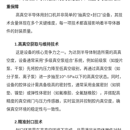
重保障
高真空半导体用封口机并非简单的“抽真空+封口”设备，其技
术含量体现在多个关键维度，每一项技术都直接影响着半导体器
件的封装质量。
1.高真空获取与维持技术
这是设备的核心竞争力之一。为达到半导体制造所需的高真
空度，设备通常采用“多级真空泵组合”系统，例如前级泵（如旋片
泵、干泵）先将腔内压力降至低真空级别，再通过高真空泵（如
分子泵、离子泵）进一步抽至10^-5Pa以下的高真空状态。同时，
设备的腔体设计需具备极高的密封性，通常采用金属密封（如铜
垫、镍垫）或弹性体密封（如氟橡胶、全氟醚橡胶），并搭配高
精度的真空阀门与压力传感器，实时监测并控制腔内真空度，确
保真空环境的稳定性与一致性。
2.精准封口技术