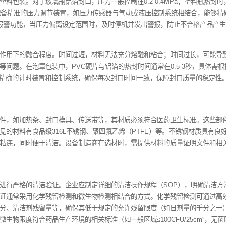
良好封口效果的核心参数之一。不同的医药包装材料，如常见的聚乙
例如，PE膜的封口温度一般在120-160℃，而铝箔复合膜则需1
药品质量受影响等问题。法规要求电动封口机的温度控制精度需达到
用高精度的温控传感器与PID（比例-积分-微分）控温算法，能
材料的贴合程度和密封效果。压力不足，封口处可能出现缝隙、气
质地较薄的塑料包装。对于玻璃瓶铝箔封口，压力一般控制在0.2-
Pa。电动封口机需配备精准的压力调节装置，如压力传感器与气动或
备应具备压力异常报警功能，当压力偏离设定范围时，及时停机并发出
料在热和压力作用下的融合程度。时间过短，材料无法充分熔融和
发药效降低等问题。在泡罩包装中，PVC硬片与铝箔的热封时间通
0.1秒，通过精确的计时装置和控制系统，确保每次封口时间一致