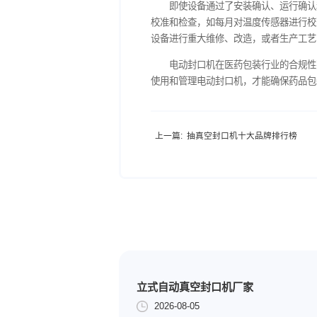
在电动封口机安装调试
设备的安装位置是否合理，
格证等）是否齐全等。安装
2.运行确认（OQ）
运行确认主要验证设备
温速率、压力调节等功能是
强度（通过拉力测试，一般
现设备存在异常情况，需及
3.性能确认（PQ）
性能确认是在设备经过
量、密封性、微生物限度等
数进行监控和记录，分析数
直至设备性能得到充分验证
4.持续监测与再验证
即使设备通过了安装确