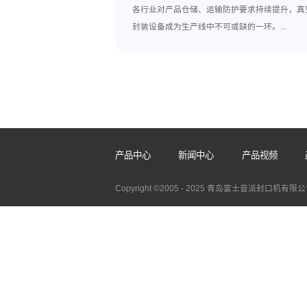
校准和检查，如每月对温度
设备进行重大维修、改造，
电动封口机在医药包装
使用和管理电动封口机，才
上一篇:
抽真空封口机十大品