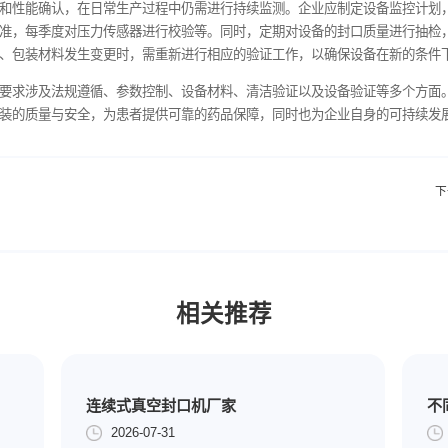
完成后，需进行安装确认。这一过程主要检查设备的安装是否符合
便于操作、维护和清洁；配套的公用工程（如水、电、气）连接是
确认完成后，应形成详细的安装确认报告，作为设备投入使用的重
在空载和负载条件下能否正常运行，各项性能指标是否符合设计标
否正常；在负载运行时，使用模拟的药品包装材料进行封口操作，
要求封口强度不低于包装材料本身的撕裂强度）以及关键运行参数
时进行调整和修复，直至设备运行符合要求，并形成运行确认报告
安装确认和运行确认后，在实际生产条件下进行的连续多批次验证
指标，确保设备在长期、连续的生产过程中，能够稳定地生产出符
据的趋势和波动情况，评估设备的性能稳定性。若出现不合格批次
。
认、运行确认和性能确认，在日常生产过程中仍需进行持续监测。