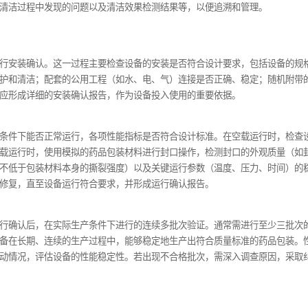
证
直接接触的部件，如加热条、封口模具、传送带等，其材质必须符
料制造。常见的材料有食品级316L不锈钢、聚四氟乙烯（PTFE
防止包装材料粘连，同时便于清洁。设备制造商在选材时，需提供
电动封口机需进行严格的清洁验证。企业应制定详细的清洁操作规
法等。清洁验证通常采用化学残留检测和微生物检测相结合的方式。
残留的药品成分、清洁剂残留量等，确保其低于规定的允许残留限
载，要求微生物限度符合药品生产环境的相关标准（如一般区域≤100CF
、操作人员、清洁过程中发现的问题以及清洁效果检测结果等，以
测