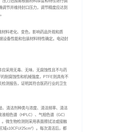
烯（PE）、聚丙烯（PP）、聚氯乙烯（PVC）以及铝箔复合膜
80-220℃。在医药包装中，温度控制精度至关重要，偏差过大会导致
±2℃以内，部分高端设备甚至要求达到±0.5℃。为满足这一要
够实时监测和调整加热元件的功率，确保封口温度在设定范围内稳定
泡，导致微生物侵入和药品泄漏；压力过大，则可能损坏包装材
0.4MPa；塑料瓶热封时，压力范围需根据材料厚度和特性进行调
液压控制系统相结合，能够精确调节并维持封口压力，调节精度应达到
警报，防止不合格产品产生。
粘合；时间过长，可能导致材料老化、变色，影响药品外观和质
常在0.5-3秒，具体需根据设备性能和包装材料特性确定。电动封
，保障封口质量的稳定性。