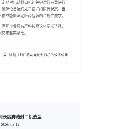
设计要求，包括设备的规格型号、技术参数是否与采购合同一致；
否正确、稳定；随机附带的文件资料（如操作手册、维修手册、合
要依据。
准。在空载运行时，检查设备的启动、停止、运行速度、温度升/降
检测封口的外观质量（如封口是否平整、无褶皱、无漏封）、封口
（温度、压力、时间）的稳定性和准确性。运行确认过程中，若发
。
。通常需进行至少三批次的药品包装生产，每批次抽样检测封口质
合质量标准的药品包装。性能确认期间，要对生产过程中的关键参
，需深入调查原因，采取纠正和预防措施，并重新进行性能确认，
企业应制定设备监控计划，定期对电动封口机的关键运行参数进行