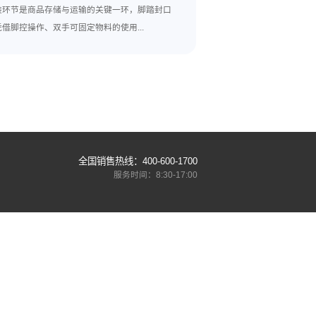
设备的封口质量进行抽检，确保设备始终处于良好的运行状态。当
，以确保设备在新的条件下依然能够满足医药包装的合规性要求。
以及设备验证等多个方面。医药企业只有严格按照这些要求选择、
为企业自身的可持续发展奠定坚实基础。‍
下一篇:
脚踏式封口机与电动封口机的效率优