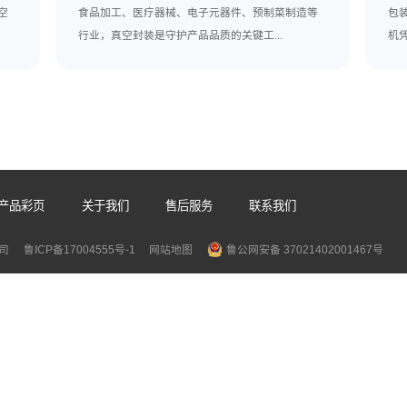
传感器进行校准，每季度对压力传感器进行校验等。同时，定期对
或者生产工艺、包装材料发生变更时，需重新进行相应的验证工作
行业的合规性要求涉及法规遵循、参数控制、设备材料、清洁验证
能确保药品包装的质量与安全，为患者提供可靠的药品保障，同时也
牌排行榜
相关推荐