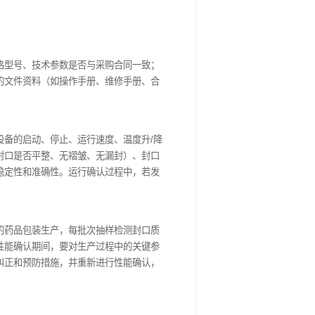
合医药卫生标准。这些部件应采用无毒、无味、无腐蚀性且不与药
）等。不锈钢材质具有良好的耐腐蚀性和机械强度，PTFE则具有不
材料的质量证明文件和相关检测报告，证明其符合医药行业的卫生
程（SOP），明确清洁方法、清洁剂种类与浓度、清洁频率、清洁
化学残留检测可通过高效液相色谱（HPLC）、气相色谱（GC）
度（如日剂量的千分之一）。微生物检测则采用表面擦拭法或接触
U/25cm²，无菌区域≤10CFU/25cm²）。每次清洁后，都
便追溯和管理。