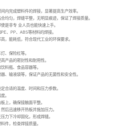
理
是利用电加热的方式，使焊接机上的热板达到一定的温度。当塑料
紧密结合，冷却后形成牢固的焊缝。
点
能够在极短的时间内完成塑料件的焊接，显著提高生产效率。
料件的熔化和结合均匀，焊缝平整，无明显痕迹，保证了焊接质量。
易于控制，即使是非专 业人员也能快速上手。
塑性塑料，如PE、PP、ABS等材料的焊接。
热方式，热效率高，能耗低，符合现代工业的环保要求。
域
件的焊接，如车灯、保险杠等。
的外壳焊接，提高产品的密封性和耐用性。
容器的制造，如饮料瓶、食品容器等。