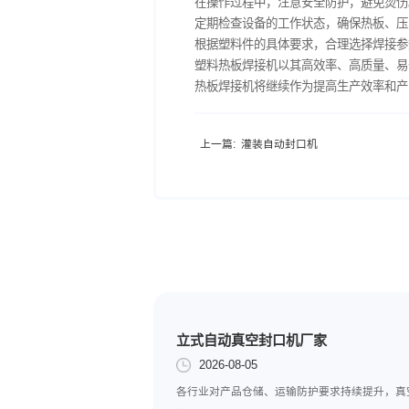
医疗器械： 用于医疗器械
四、塑料热板焊接机操作步
设定参数： 根据塑料件的
预热热板： 启动设备，使热
放置塑料件： 将待焊接的
熔化焊接： 热板加热塑料
冷却固化： 保持压力，使
取出成品： 焊接完成后，
五、塑料热板焊接机注意事
在操作过程中，注意安全防
定期检查设备的工作状态，
根据塑料件的具体要求，合
塑料热板焊接机以其高效率
热板焊接机将继续作为提高
上一篇:
灌装自动封口机