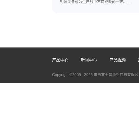
立式自动真空封口机厂家
2026-08-05
各行业对产品仓储、运输防护要求
封装设备成为生产线中不可或缺的一环