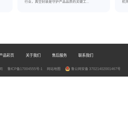
相关推荐
连续式真空封口机厂家
2026-07-31
持续提升，真空
食品加工、医疗器械、电子元器件、预制
。...
行业，真空封装是守护产品品质的关键工..