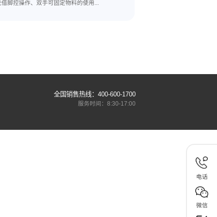
不同长度脚踏封口机选型
2026-07-17
菜制造等
包装环节是商品存储与运输的关键一环，脚踏封
.
机凭借脚控操作、双手可固定物料的使用...