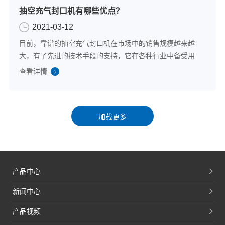
抽空充气封口机有哪些优点？
2021-03-12
目前，靠谱的抽空充气封口机在市场中的销售规模越来越
大，有了先进的技术手段的支持，它在各种行业中备受用
户们的追捧和认可，不仅能够保证产品的质量，还能够很
查看详情
好地提高了各个行业的工作效率，那么，抽空充气封口机
有哪些优点呢？1.耐用性比较强品牌的抽空...
产品中心
新闻中心
产品视频