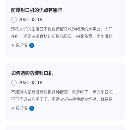
防爆封口机的优点有哪些
2021-03-19
现在人们的生活已不仅仅停留在吃饱喝足的水平上，人们
在吃上还要追求食材的新鲜和质量，由此备置一个防爆封
口机十分重要，它可以让我们的食物保持新鲜，可以让我
查看详情
们的食物防止细菌或者其他污染物的“侵略”，由此选择一个
好用的防爆封口机，可以为我们的生活增...
如何选购防爆封口机
2021-03-18
不知道大家有没有遇到这种情况，就是吃了一半的东西吃
不下了或者吃不了了，不密封起来很快就会坏掉，就算是
放到冰箱里味道也会改变，这时候就需要一个防爆封口
查看详情
机，把未吃完的食物进行真空封口，既能保证食材的新鲜
还能杜绝浪费，那么如何选择适用的防爆封口机...