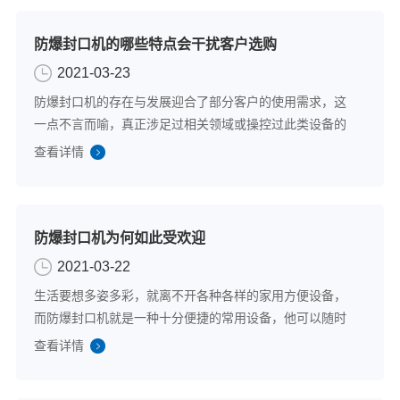
防爆封口机的哪些特点会干扰客户选购
2021-03-23
防爆封口机的存在与发展迎合了部分客户的使用需求，这
一点不言而喻，真正涉足过相关领域或操控过此类设备的
客户有发言权，能依次描述出对该类封口机的确切感受。
查看详情
于是在同类装置的衬托下，使得可靠的防爆封口机相继脱
颖而出，更容易成为令客户心动的备选项，不...
防爆封口机为何如此受欢迎
2021-03-22
生活要想多姿多彩，就离不开各种各样的家用方便设备，
而防爆封口机就是一种十分便捷的常用设备，他可以随时
让我们享受原汁原味的食物，合适的防爆封口机‍可以将容
查看详情
器中的空气抽离密封维持袋内高度减压状态，空气稀少相
当于低氧效果使微生物没有生存空间，而达...