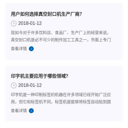
用户如何选择真空封口机生产厂商？
2018-01-12
现如今对于许多饮料店、食品厂、生产厂上的经营来说，
真空封口机是必不可少的制作加工工具之一，市面上专门
生产真空封口机的品牌厂家不少，那么用户应该如何选择
查看详情
真空封口机生产厂商以便购买到价格实惠的真空封口机
呢？为了给有需要的用户群体提供一些有用的厂...
印字机主要应用于哪些领域？
2018-01-12
印字机是一种印制标签的机器在许多领域已经开始广泛应
用，但它和标签机不同，标签机是能够将标签自动贴到圆
周表面，而印字机是能够直接将字符打印到多种材料上形
查看详情
成标签。目前因为其在越来越多的领域开始大展身手，很
多公司或厂家都开始购置自己的印字机。那么...