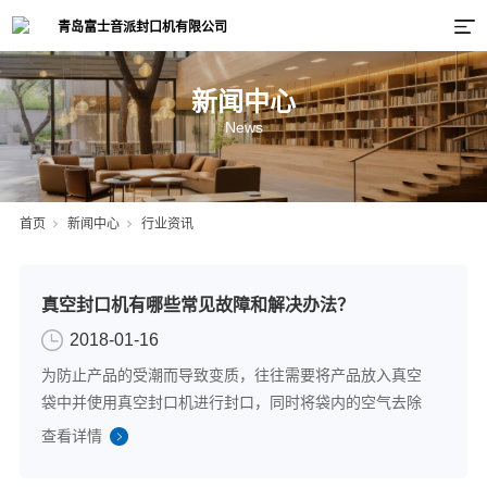
新闻中心
News
首页
新闻中心
行业资讯
真空封口机有哪些常见故障和解决办法？
2018-01-16
为防止产品的受潮而导致变质，往往需要将产品放入真空
袋中并使用真空封口机进行封口，同时将袋内的空气去除
干净，保持产品处于无氧的状态。使用物美价廉的真空封
查看详情
口机包装的产品能让其拥有更长的保存时间，具有防潮、
防尘、防锈、防氧化等诸多的优势。可见真空...