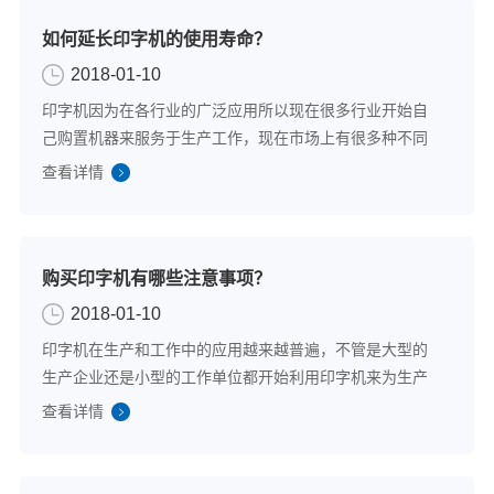
如何延长印字机的使用寿命？
2018-01-10
印字机因为在各行业的广泛应用所以现在很多行业开始自
己购置机器来服务于生产工作，现在市场上有很多种不同
品牌和型号的印字机，只要是正规厂家出厂的在质量上都
查看详情
是比较有保障的。但这类机器和所有其他机器一样都是有
自己的使用寿命的，且这类机器的构造相对来...
购买印字机有哪些注意事项？
2018-01-10
印字机在生产和工作中的应用越来越普遍，不管是大型的
生产企业还是小型的工作单位都开始利用印字机来为生产
管理活动进行服务。正因为该机器使用的领域越来越广
查看详情
泛，很多单位都选择购置印字机来方便使用。但现在市面
上的品牌和型号都十分众多，在购买印字机上有...