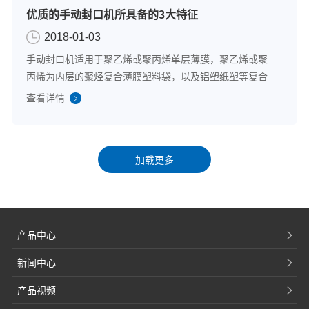
优质的手动封口机所具备的3大特征
2018-01-03
手动封口机适用于聚乙烯或聚丙烯单层薄膜，聚乙烯或聚
丙烯为内层的聚烃复合薄膜塑料袋，以及铝塑纸塑等复合
软包装袋的封口制袋。因手动封口机具有连续封口的特
查看详情
点，可以制成各种规格尺寸的包装袋，且可在各种包装流
水线上配合使用。富士音派封口机具有封口牢固...
产品中心
新闻中心
产品视频